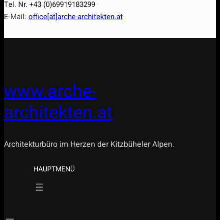
Tel. Nr. +43 (0)69919183299
E-Mail:
office[at]arche-architekten.at
www.arche-
architekten.at
Architekturbüro im Herzen der Kitzbüheler Alpen.
HAUPTMENÜ
.