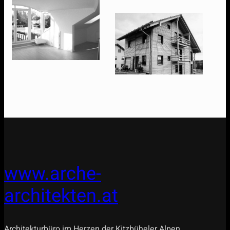
www.arche-
architekten.at
Architekturbüro im Herzen der Kitzbüheler Alpen.